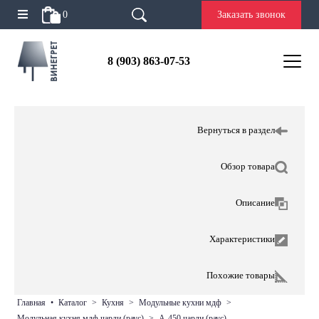
0
Заказать звонок
8 (903) 863-07-53
Вернуться в раздел
Обзор товара
Описание
Характеристики
Похожие товары
главная
•
каталог
>
кухня
>
модульные кухни мдф
>
модульная кухня мдф чарли (раус)
>
а-450 чарли (раус)