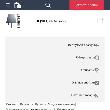
0
Заказать звонок
8 (903) 863-07-53
Вернуться в раздел
Обзор товара
Описание
Характеристики
Похожие товары
главная
•
каталог
>
кухня
>
модульные кухни мдф
>
модульная кухня мдф янна (раус)
>
а-450 янна (раус)