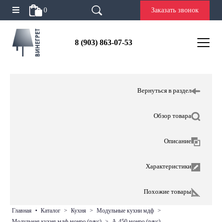
0
Заказать звонок
8 (903) 863-07-53
Вернуться в раздел
Обзор товара
Описание
Характеристики
Похожие товары
главная
•
каталог
>
кухня
>
модульные кухни мдф
>
модульная кухня мдф монро (раус)
>
а-450 монро (раус)