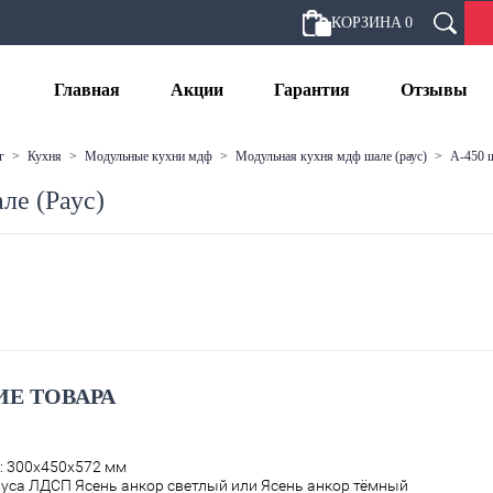
КОРЗИНА
0
Главная
Акции
Гарантия
Отзывы
г
>
кухня
>
модульные кухни мдф
>
модульная кухня мдф шале (раус)
>
а-450 
ле (Раус)
Е ТОВАРА
: 300х450х572 мм
уса ЛДСП Ясень анкор светлый или Ясень анкор тёмный