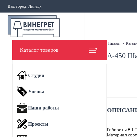
Ваш город:
Липецк
главная
•
катало
Каталог товаров
А-450 Ша
Студия
Уценка
Наши работы
ОПИСАНИ
Проекты
Габариты ВШГ
Материал корп