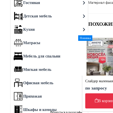
Гостиная
Материал фаса
Детская мебель
ПОХОЖИ
Кухня
Новинка
Матрасы
Мебель для спальни
Мягкая мебель
Слайдер маленьк
Офисная мебель
по запросу
Прихожая
В корзи
Шкафы и комоды
Вернуться в раздел