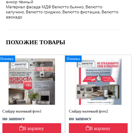
анкор тёмный
Материал фасада МДФ Велютто бьянко, Велютто
капучино, Велютто гриджио, Велютто фисташка, Велютто
авокадо
ПОХОЖИЕ ТОВАРЫ
Новинка
Новинка
Слайдер маленький фото1
Слайдер маленький фото2
по запросу
по запросу
В корзину
В корзину