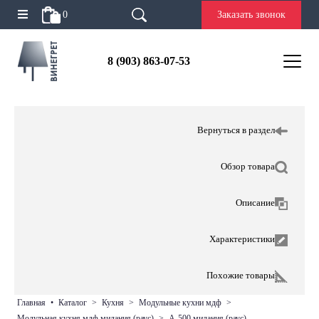
0
Заказать звонок
8 (903) 863-07-53
Вернуться в раздел
Обзор товара
Описание
Характеристики
Похожие товары
главная
•
каталог
>
кухня
>
модульные кухни мдф
>
модульная кухня мдф милания (раус)
>
а-500 милания (раус)