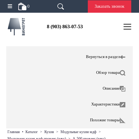
0
Заказать звонок
8 (903) 863-07-53
Вернуться в раздел
Обзор товара
Описание
Характеристики
Похожие товары
главная
•
каталог
>
кухня
>
модульные кухни мдф
>
модульная кухня мдф прованс (раус)
>
а-500 прованс (раус)