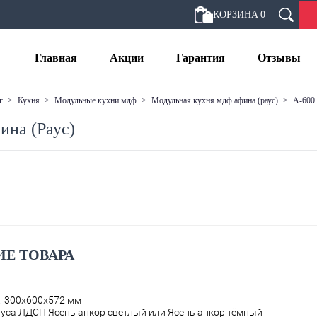
КОРЗИНА
0
Главная
Акции
Гарантия
Отзывы
г
>
кухня
>
модульные кухни мдф
>
модульная кухня мдф афина (раус)
>
а-600
ина (Раус)
Е ТОВАРА
: 300х600х572 мм
уса ЛДСП Ясень анкор светлый или Ясень анкор тёмный