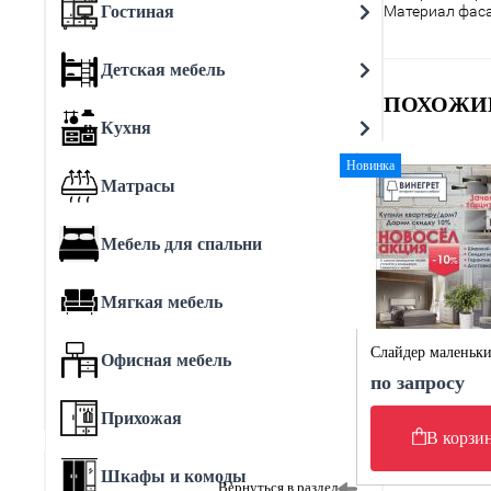
Гостиная
Материал фас
Детская мебель
ПОХОЖИ
Кухня
Новинка
Матрасы
Мебель для спальни
Мягкая мебель
Слайдер маленьк
Офисная мебель
по запросу
Прихожая
В корзи
Шкафы и комоды
Вернуться в раздел