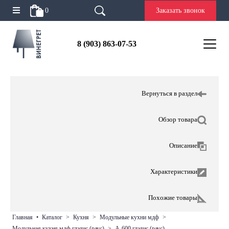
0
Заказать звонок
8 (903) 863-07-53
Вернуться в раздел
Обзор товара
Описание
Характеристики
Похожие товары
главная
•
каталог
>
кухня
>
модульные кухни мдф
>
модульная кухня мдф глэдис (раус)
>
а-600 глэдис (раус)