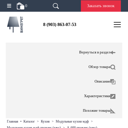
0
Заказать звонок
8 (903) 863-07-53
Вернуться в раздел
Обзор товара
Описание
Характеристики
Похожие товары
главная
•
каталог
>
кухня
>
модульные кухни мдф
>
модульная кухня мдф прованс (раус)
>
а-600 прованс (раус)