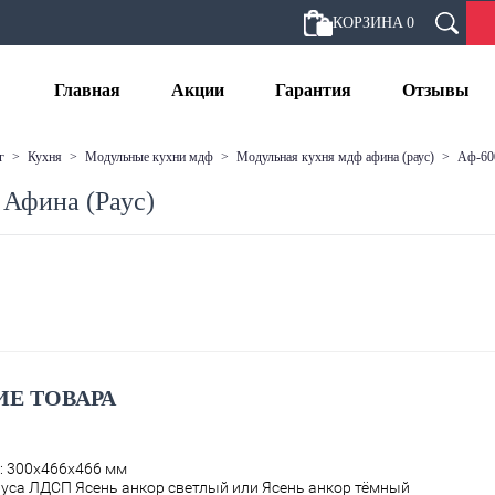
КОРЗИНА
0
Главная
Акции
Гарантия
Отзывы
г
>
кухня
>
модульные кухни мдф
>
модульная кухня мдф афина (раус)
>
аф-6
Афина (Раус)
Е ТОВАРА
: 300х466х466 мм
уса ЛДСП Ясень анкор светлый или Ясень анкор тёмный