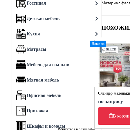
Гостиная
Материал фас
Детская мебель
ПОХОЖИ
Кухня
Новинка
Матрасы
Мебель для спальни
Мягкая мебель
Слайдер маленьк
Офисная мебель
по запросу
Прихожая
В корзи
Шкафы и комоды
Вернуться в раздел