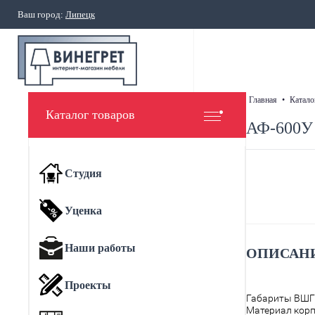
Ваш город:
Липецк
главная
•
катало
Каталог товаров
АФ-600У 
Студия
Уценка
Наши работы
ОПИСАНИ
Проекты
Габариты ВШГ
Материал корп