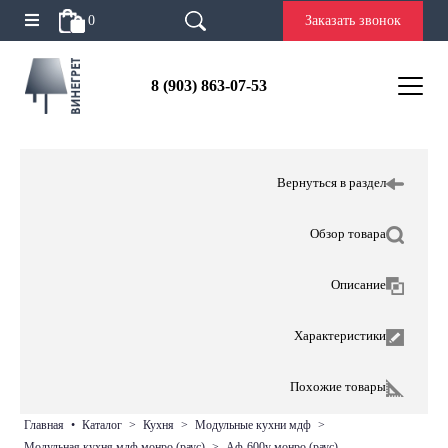
0
Заказать звонок
8 (903) 863-07-53
Вернуться в раздел
Обзор товара
Описание
Характеристики
Похожие товары
главная
•
каталог
>
кухня
>
модульные кухни мдф
>
модульная кухня мдф монро (раус)
>
аф-600у монро (раус)