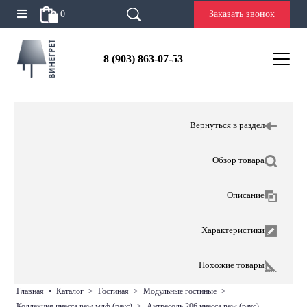
0
Заказать звонок
8 (903) 863-07-53
Вернуться в раздел
Обзор товара
Описание
Характеристики
Похожие товары
главная
•
каталог
>
гостиная
>
модульные гостиные
>
коллекция инесса new мдф (раус)
>
антресоль 206 инесса new (раус)