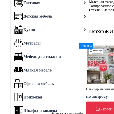
Материал фасад
Гостиная
Тонированное с
Стеклянные по
Детская мебель
Кухня
ПОХОЖИ
Матрасы
Новинка
Мебель для спальни
Мягкая мебель
Офисная мебель
Слайдер маленьк
по запросу
Прихожая
В корзи
Шкафы и комоды
Вернуться в раздел