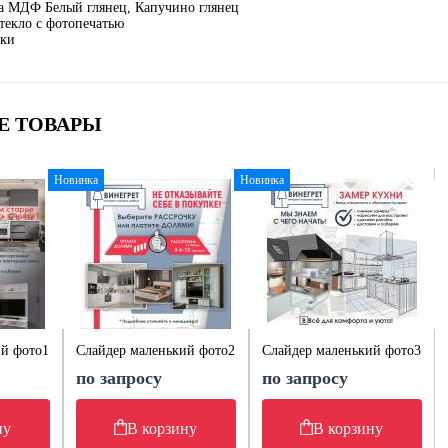
а МДФ Белый глянец, Капучино глянец
текло с фотопечатью
лки
Е ТОВАРЫ
Новинка
Новинка
ий фото1
Слайдер маленький фото2
Слайдер маленький фото3
по запросу
по запросу
ну
В корзину
В корзину