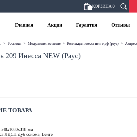
КОРЗИНА
0
Главная
Акции
Гарантия
Отзывы
г
>
гостиная
>
модульные гостиные
>
коллекция инесса new мдф (раус)
>
антрес
ь 209 Инесса NEW (Раус)
Е ТОВАРА
 540х1080х318 мм
са ЛДСП Дуб сонома, Венге