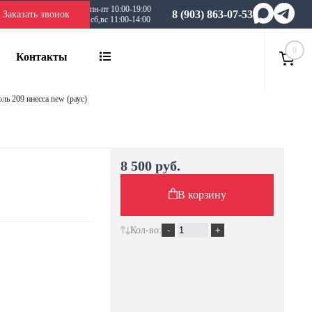
пн-пт 10:00-19:00
8 (903) 863-07-53
Заказать звонок
сб,вс 11:00-14:00
0
Контакты
оль 209 инесса new (раус)
8 500 руб.
В корзину
Кол-во: