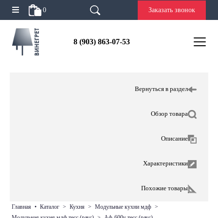
0
Заказать звонок
8 (903) 863-07-53
Вернуться в раздел
Обзор товара
Описание
Характеристики
Похожие товары
главная
•
каталог
>
кухня
>
модульные кухни мдф
>
модульная кухня мдф тесс (раус)
>
аф-600у тесс (раус)