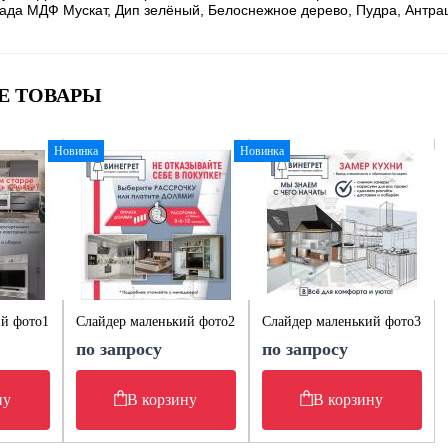
да МДФ Мускат, Дип зелёный, Белоснежное дерево, Пудра, Антр
Е ТОВАРЫ
Новинка
Новинка
ий фото1
Слайдер маленький фото2
Слайдер маленький фото3
по запросу
по запросу
ну
В корзину
В корзину