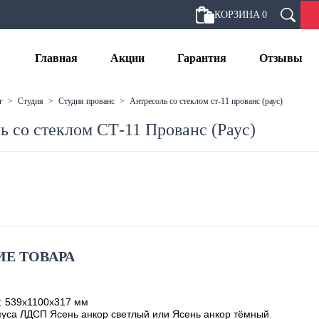
КОРЗИНА
0
Главная
Акции
Гарантия
Отзывы
г
>
студия
>
студия прованс
>
антресоль со стеклом ст-11 прованс (раус)
ь со стеклом СТ-11 Прованс (Раус)
Е ТОВАРА
: 539х1100х317 мм
уса ЛДСП Ясень анкор светлый или Ясень анкор тёмный