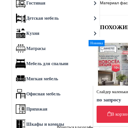
Гостиная
Материал фаса
Детская мебель
ПОХОЖИ
Кухня
Новинка
Матрасы
Мебель для спальни
Мягкая мебель
Слайдер маленьк
Офисная мебель
по запросу
Прихожая
В корзи
Шкафы и комоды
Вернуться в раздел