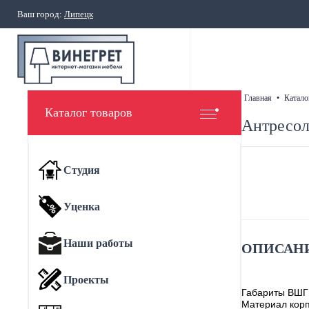
Ваш город:
Липецк
главная
•
катало
Каталог товаров
Антресол
Студия
Уценка
Наши работы
ОПИСАНИ
Проекты
Габариты ВШГ
Материал корп