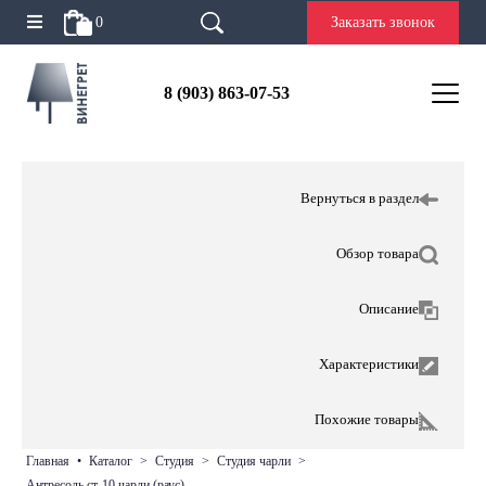
0
Заказать звонок
8 (903) 863-07-53
Вернуться в раздел
Обзор товара
Описание
Характеристики
Похожие товары
главная
•
каталог
>
студия
>
студия чарли
>
антресоль ст-10 чарли (раус)