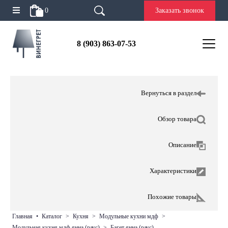
0
Заказать звонок
8 (903) 863-07-53
Вернуться в раздел
Обзор товара
Описание
Характеристики
Похожие товары
главная
•
каталог
>
кухня
>
модульные кухни мдф
>
модульная кухня мдф янна (раус)
>
багет янна (раус)