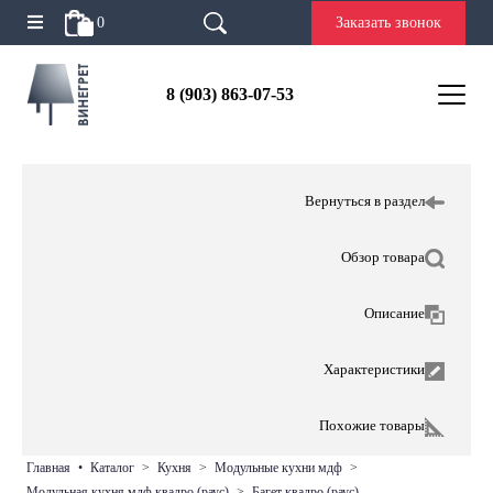
0
Заказать звонок
8 (903) 863-07-53
Вернуться в раздел
Обзор товара
Описание
Характеристики
Похожие товары
главная
•
каталог
>
кухня
>
модульные кухни мдф
>
модульная кухня мдф квадро (раус)
>
багет квадро (раус)