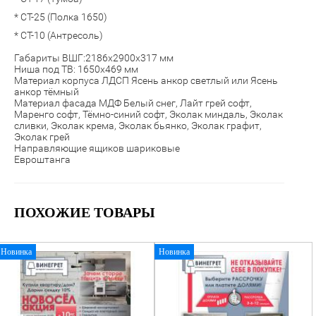
* СТ-25 (Полка 1650)
* СТ-10 (Антресоль)
Габариты ВШГ:2186х2900х317 мм
Ниша под ТВ: 1650х469 мм
Материал корпуса ЛДСП Ясень анкор светлый или Ясень
анкор тёмный
Материал фасада МДФ Белый снег, Лайт грей софт,
Маренго софт, Тёмно-синий софт,
Эколак миндаль, Эколак
сливки, Эколак крема, Эколак бьянко, Эколак графит,
Эколак грей
Направляющие ящиков шариковые
Евроштанга
ПОХОЖИЕ ТОВАРЫ
Новинка
Новинка