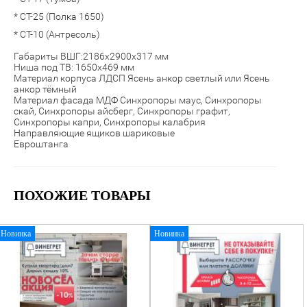
* СТ-25 (Полка 1650)
* СТ-10 (Антресоль)
Габариты ВШГ:2186х2900х317 мм
Ниша под ТВ: 1650х469 мм
Материал корпуса ЛДСП Ясень анкор светлый или Ясень
анкор тёмный
Материал фасада МДФ Синхропоры маус, Синхропоры
скай, Синхропоры айсберг, Синхропоры графит,
Синхропоры капри, Синхропоры калабрия
Направляющие ящиков шариковые
Евроштанга
ПОХОЖИЕ ТОВАРЫ
Новинка
Новинка