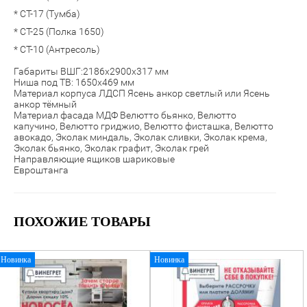
* СТ-17 (Тумба)
* СТ-25 (Полка 1650)
* СТ-10 (Антресоль)
Габариты ВШГ:2186х2900х317 мм
Ниша под ТВ: 1650х469 мм
Материал корпуса ЛДСП Ясень анкор светлый или Ясень
анкор тёмный
Материал фасада МДФ Велютто бьянко, Велютто
капучино, Велютто гриджио, Велютто фисташка, Велютто
авокадо, Эколак миндаль, Эколак сливки, Эколак крема,
Эколак бьянко, Эколак графит, Эколак грей
Направляющие ящиков шариковые
Евроштанга
ПОХОЖИЕ ТОВАРЫ
Новинка
Новинка