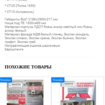
* СТ-25 (Полка 1650)
* СТ-10 (Антресоль)
Габариты ВШГ:2186х2900х317 мм
Ниша под ТВ: 1650х469 мм
Материал корпуса ЛДСП Ясень анкор светлый или Ясень
анкор тёмный
Материал фасада МДФ Белый глянец,
Эколак миндаль,
Эколак сливки, Эколак крема, Эколак бьянко, Эколак
графит, Эколак грей
Направляющие ящиков шариковые
Евроштанга
ПОХОЖИЕ ТОВАРЫ
Новинка
Новинка