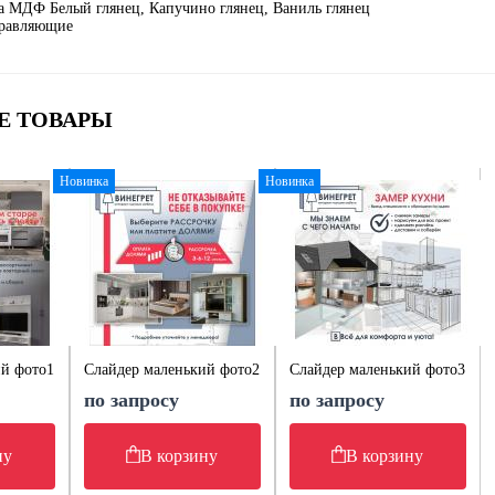
а МДФ Белый глянец, Капучино глянец, Ваниль глянец
равляющие
Е ТОВАРЫ
Новинка
Новинка
ий фото1
Слайдер маленький фото2
Слайдер маленький фото3
по запросу
по запросу
ну
В корзину
В корзину