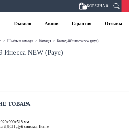
КОРЗИНА
0
Главная
Акции
Гарантия
Отзывы
г
>
шкафы и комоды
>
комоды
>
комод 409 инесса new (раус)
9 Инесса NEW (Раус)
Е ТОВАРА
 920х900х518 мм
са ЛДСП Дуб сонома, Венге