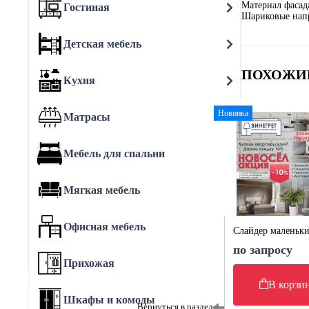
Материал фасад
Гостиная
Шариковые нап
Детская мебель
ПОХОЖИ
Кухня
Новинка
Матрасы
Мебель для спальни
Мягкая мебель
Офисная мебель
Слайдер маленьк
по запросу
Прихожая
В корзи
Шкафы и комоды
Вернуться в раздел