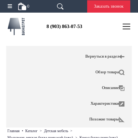
0
Заказать звонок
8 (903) 863-07-53
Вернуться в раздел
Обзор товара
Описание
Характеристики
Похожие товары
главная
•
каталог
>
детская мебель
>
модульная детская буква пони мдф (раус)
>
комод буква пони (раус)