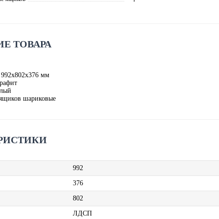
Е ТОВАРА
 992х802х376 мм
рафит
елый
ящиков шариковые
РИСТИКИ
992
376
802
ЛДСП