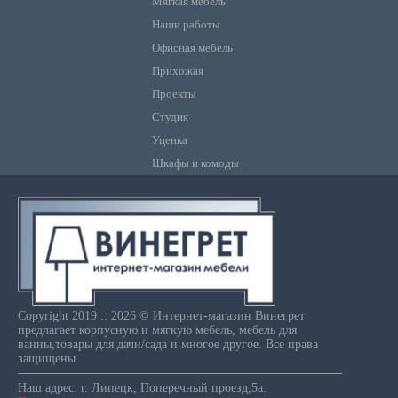
Мягкая мебель
Наши работы
Офисная мебель
Прихожая
Проекты
Студия
Уценка
Шкафы и комоды
Copyright 2019 :: 2026 © Интернет-магазин Винегрет
предлагает корпусную и мягкую мебель, мебель для
ванны,товары для дачи/сада и многое другое. Все права
защищены.
Наш адрес: г. Липецк, Поперечный проезд,5а.