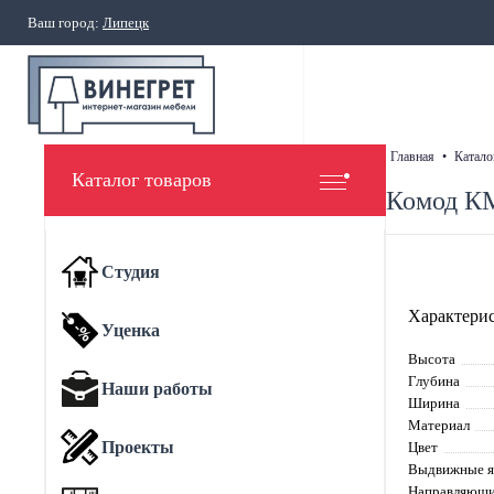
Ваш город:
Липецк
главная
•
катало
Каталог товаров
Комод К
Студия
Характерис
Уценка
Высота
Глубина
Наши работы
Ширина
Материал
Проекты
Цвет
Выдвижные 
Направляющи