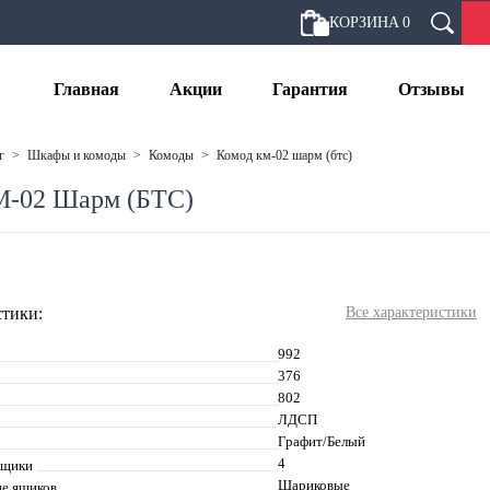
КОРЗИНА
0
Главная
Акции
Гарантия
Отзывы
г
>
шкафы и комоды
>
комоды
>
комод км-02 шарм (бтс)
М-02 Шарм (БТС)
тики:
Все характеристики
992
376
802
ЛДСП
Графит/Белый
4
ящики
Шариковые
е ящиков