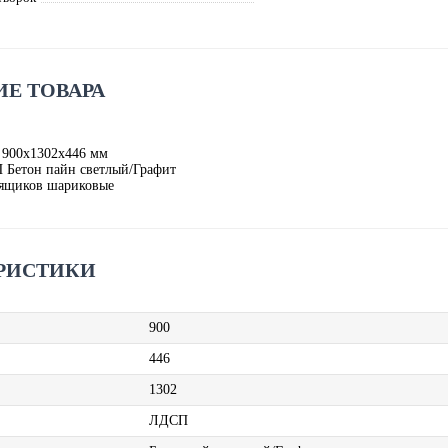
Е ТОВАРА
 900х1302х446 мм
 Бетон пайн светлый/Графит
ящиков шариковые
РИСТИКИ
900
446
1302
ЛДСП