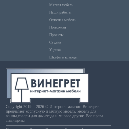
Мягкая мебель
Наши работы
Офисная мебель
Прихожая
Проекты
Студия
Уценка
Шкафы и комоды
Copyright 2019 :: 2026 © Интернет-магазин Винегрет
предлагает корпусную и мягкую мебель, мебель для
ванны,товары для дачи/сада и многое другое. Все права
защищены.