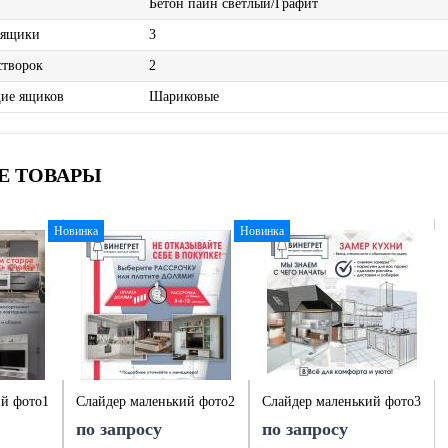
Бетон пайн светлый/Графит
 ящики
3
створок
2
ие ящиков
Шариковые
Е ТОВАРЫ
Новинка
Новинка
ий фото1
Слайдер маленький фото2
Слайдер маленький фото3
по запросу
по запросу