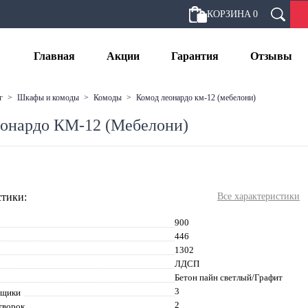
КОРЗИНА
0
Главная
Акции
Гарантия
Отзывы
г
>
шкафы и комоды
>
комоды
>
комод леонардо км-12 (мебелони)
онардо КМ-12 (Мебелони)
тики:
Все характеристики
900
446
1302
ЛДСП
Бетон пайн светлый/Графит
3
ящики
2
творок