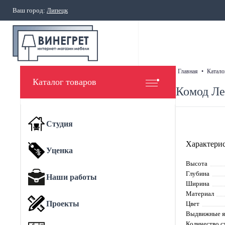
Ваш город:
Липецк
главная
•
катало
Каталог товаров
Комод Ле
Студия
Характерис
Уценка
Высота
Глубина
Наши работы
Ширина
Материал
Проекты
Цвет
Выдвижные 
Количество с