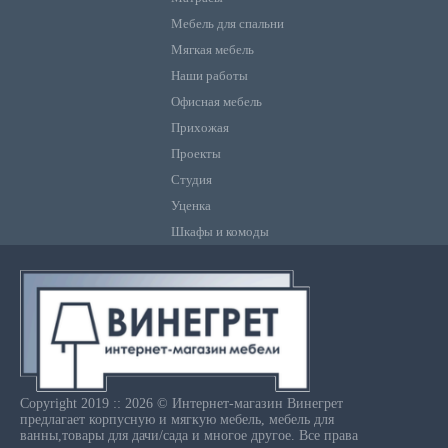
Мебель для спальни
Мягкая мебель
Наши работы
Офисная мебель
Прихожая
Проекты
Студия
Уценка
Шкафы и комоды
Copyright 2019 :: 2026 © Интернет-магазин Винегрет
предлагает корпусную и мягкую мебель, мебель для
ванны,товары для дачи/сада и многое другое. Все права