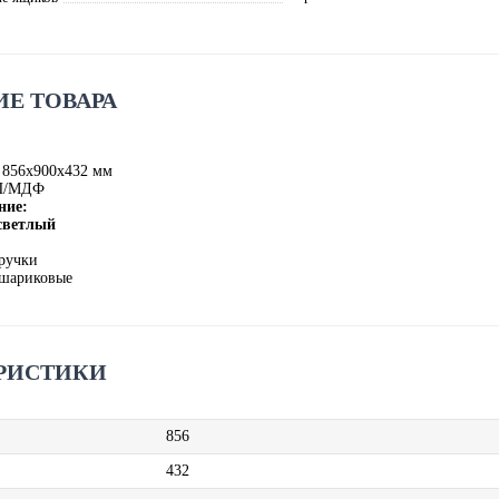
Е ТОВАРА
 856х900х432 мм
П/МДФ
ние:
 светлый
й
ручки
шариковые
РИСТИКИ
856
432