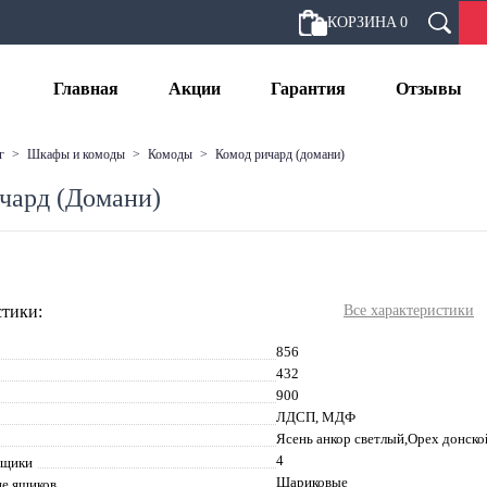
КОРЗИНА
0
Главная
Акции
Гарантия
Отзывы
г
>
шкафы и комоды
>
комоды
>
комод ричард (домани)
чард (Домани)
тики:
Все характеристики
856
432
900
ЛДСП, МДФ
Ясень анкор светлый,Орех донск
4
ящики
Шариковые
е ящиков