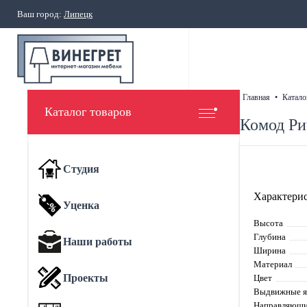
Ваш город:
Липецк
главная
•
катало
Каталог товаров
Комод Ри
Студия
Характерис
Уценка
Высота
Глубина
Наши работы
Ширина
Материал
Проекты
Цвет
Выдвижные 
Направляющи