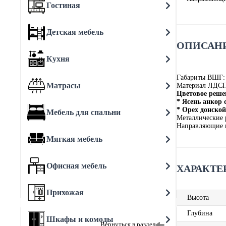
Гостиная
Детская мебель
ОПИСАНИ
Кухня
Габариты ВШГ:
Матрасы
Материал ЛДС
Цветовое реше
* Ясень анкор
* Орех донско
Мебель для спальни
Металлические 
Направляющие 
Мягкая мебель
Офисная мебель
ХАРАКТЕ
Прихожая
Высота
Глубина
Шкафы и комоды
Вернуться в раздел