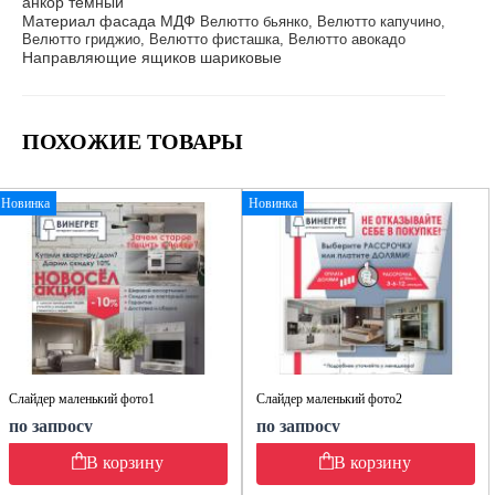
анкор тёмный
Материал фасада МДФ
Велютто бьянко, Велютто капучино,
Велютто гриджио, Велютто фисташка, Велютто авокадо
Направляющие ящиков шариковые
ПОХОЖИЕ ТОВАРЫ
Новинка
Новинка
Слайдер маленький фото1
Слайдер маленький фото2
по запросу
по запросу
В корзину
В корзину