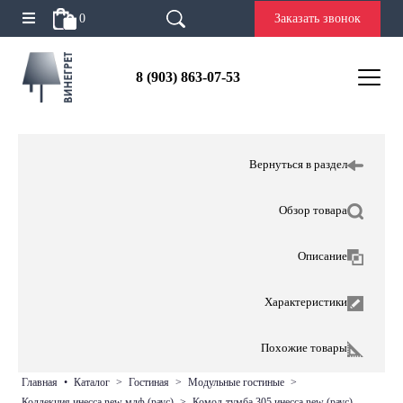
0
Заказать звонок
8 (903) 863-07-53
Вернуться в раздел
Обзор товара
Описание
Характеристики
Похожие товары
главная
•
каталог
>
гостиная
>
модульные гостиные
>
коллекция инесса new мдф (раус)
>
комод-тумба 305 инесса new (раус)