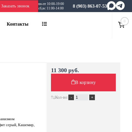
пн-пт 10:00-19:00
8 (903) 863-07-53
Заказать звонок
сб,вс 11:00-14:00
0
Контакты
11 300 руб.
В корзину
Кол-во:
ханизмом
афит серый, Кашемир,
о