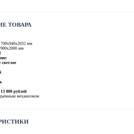
Е ТОВАРА
 700х940х2032 мм
 900х2000 мм
П
ние:
 светлое
й
ь
 13 000 рублей
одъёмным механизмом
РИСТИКИ