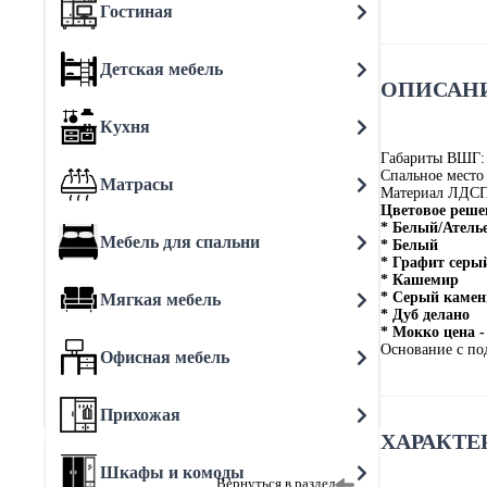
Гостиная
Детская мебель
ОПИСАНИ
Кухня
Габариты ВШГ:
Спальное место
Матрасы
Материал ЛДС
Цветовое реше
* Белый/Ателье
Мебель для спальни
* Белый
* Графит серы
* Кашемир
* Серый камен
Мягкая мебель
* Дуб делано
* Мокко цена -
Основание с п
Офисная мебель
Прихожая
ХАРАКТЕ
Шкафы и комоды
Вернуться в раздел