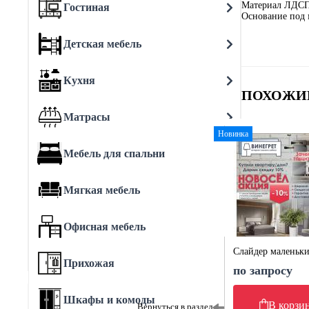
Материал ЛДСП
Гостиная
Основание под
Детская мебель
Кухня
ПОХОЖИ
Матрасы
Новинка
Мебель для спальни
Мягкая мебель
Офисная мебель
Слайдер маленьк
Прихожая
по запросу
Шкафы и комоды
В корзи
Вернуться в раздел