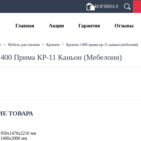
КОРЗИНА
0
Главная
Акции
Гарантия
Отзывы
г
>
мебель для спальни
>
кровати
>
кровать 1400 прима кр-11 каньон (мебелони)
1400 Прима КР-11 Каньон (Мебелони)
Е ТОВАРА
 950х1470х2210 мм
 1400х2000 мм