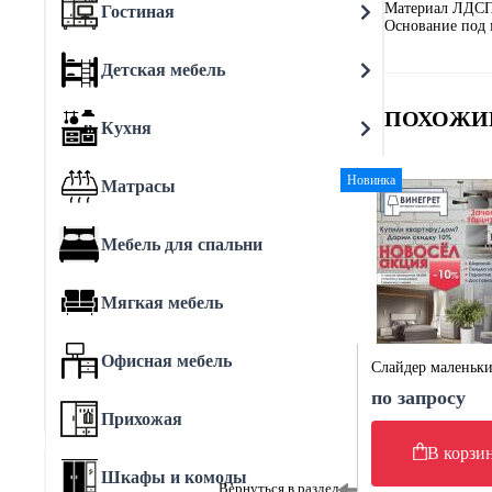
Материал ЛДСП
Гостиная
Основание под 
Детская мебель
ПОХОЖИ
Кухня
Новинка
Матрасы
Мебель для спальни
Мягкая мебель
Офисная мебель
Слайдер маленьк
по запросу
Прихожая
В корзи
Шкафы и комоды
Вернуться в раздел