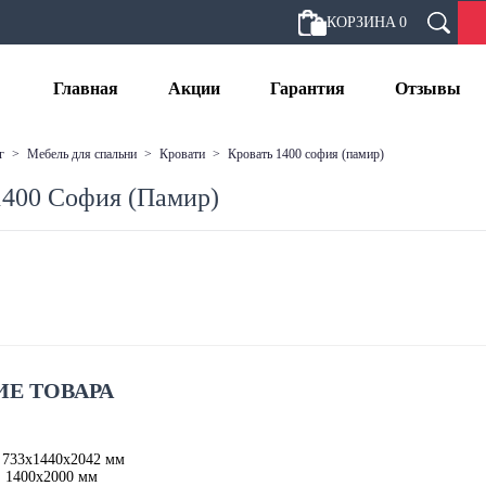
КОРЗИНА
0
Главная
Акции
Гарантия
Отзывы
г
>
мебель для спальни
>
кровати
>
кровать 1400 софия (памир)
1400 София (Памир)
Е ТОВАРА
 733х1440х2042 мм
: 1400х2000 мм