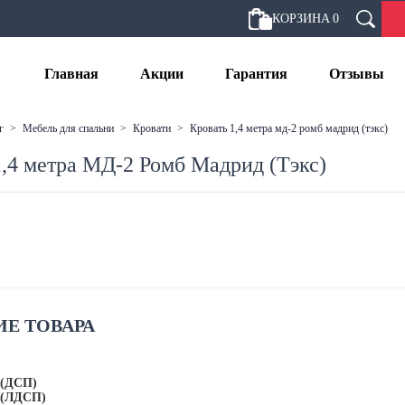
КОРЗИНА
0
Главная
Акции
Гарантия
Отзывы
г
>
мебель для спальни
>
кровати
>
кровать 1,4 метра мд-2 ромб мадрид (тэкс)
1,4 метра МД-2 Ромб Мадрид (Тэкс)
Е ТОВАРА
б (ДСП)
б (ЛДСП)