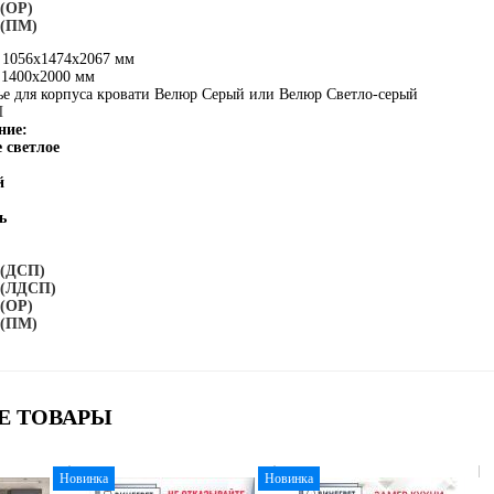
 (ОР)
 (ПМ)
 1056х1474х2067 мм
 1400х2000 мм
ье для корпуса кровати Велюр Серый или Велюр Светло-серый
П
ние:
 светлое
й
ь
б (ДСП)
б (ЛДСП)
 (ОР)
 (ПМ)
Е ТОВАРЫ
Новинка
Новинка