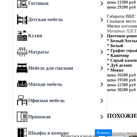
цена 21300 руб
Гостиная
цена 29200 руб
Габариты ВШГ:
Детская мебель
Спальное место
Мягкое изголов
Материал ЛДС
Кухня
Цветовое реше
* Белый/Ателье
* Белый
* Графит серы
Матрасы
* Кашемир
* Серый камен
* Дуб делано
Мебель для спальни
* Мокко
цена 16500 ру
цена 19500 ру
Мягкая мебель
цена 22300 руб
цена 30200 руб
Офисная мебель
ПОХОЖИ
Прихожая
Шкафы и комоды
Новинка
Вернуться в раздел