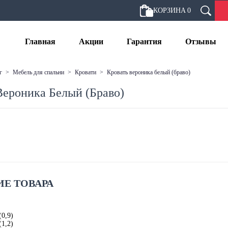
КОРЗИНА
0
Главная
Акции
Гарантия
Отзывы
г
>
мебель для спальни
>
кровати
>
кровать вероника белый (браво)
Вероника Белый (Браво)
Е ТОВАРА
(0,9)
(1,2)