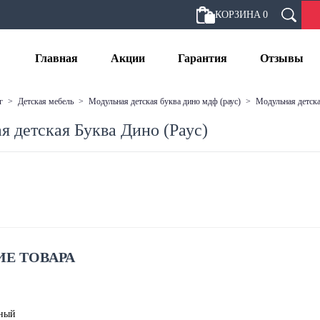
КОРЗИНА
0
Главная
Акции
Гарантия
Отзывы
г
>
детская мебель
>
модульная детская буква дино мдф (раус)
>
модульная детск
я детская Буква Дино (Раус)
Е ТОВАРА
нный