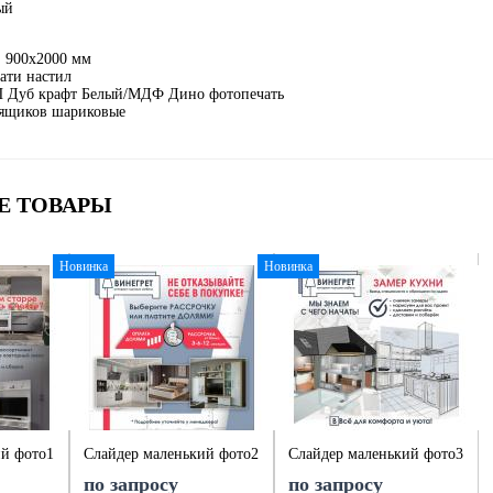
тый
: 900x2000 мм
ати настил
 Дуб крафт Белый/МДФ Дино фотопечать
ящиков шариковые
Е ТОВАРЫ
Новинка
Новинка
ий фото1
Слайдер маленький фото2
Слайдер маленький фото3
по запросу
по запросу