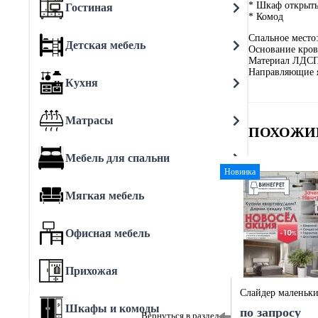
* Шкаф откры
Гостиная
* Комод
Спальное место
Детская мебель
Основание кров
Материал ЛДСП
Направляющие 
Кухня
Матрасы
ПОХОЖИ
Мебель для спальни
Новинка
Мягкая мебель
Офисная мебель
Прихожая
Слайдер маленьк
Шкафы и комоды
по запросу
Вернуться в раздел