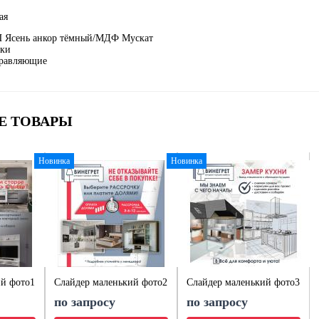
ая
 Ясень анкор тёмный/МДФ Мускат
лки
равляющие
Е ТОВАРЫ
Новинка
Новинка
ий фото1
Слайдер маленький фото2
Слайдер маленький фото3
по запросу
по запросу