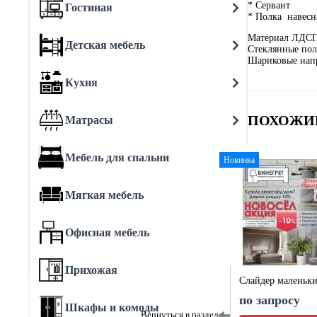
* Сервант
Гостиная
* Полка навесн
Материал ЛДСП
Детская мебель
Стеклянные по
Шариковые нап
Кухня
ПОХОЖИ
Матрасы
Мебель для спальни
Новинка
Мягкая мебель
Офисная мебель
Прихожая
Слайдер маленьк
по запросу
Шкафы и комоды
Вернуться в раздел