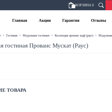
КОРЗИНА
0
Главная
Акции
Гарантия
Отзывы
г
>
гостиная
>
модульные гостиные
>
коллекция прованс мдф (раус)
>
модульна
я гостиная Прованс Мускат (Раус)
Е ТОВАРА