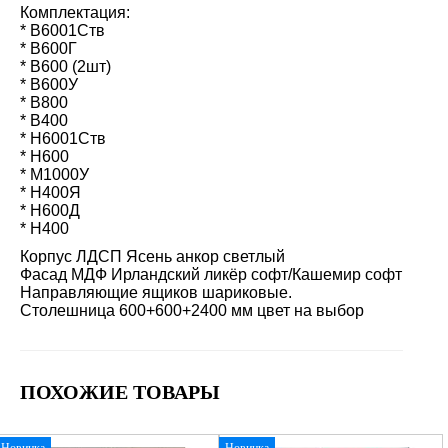
Комплектация:
* В6001Ств
* В600Г
* В600 (2шт)
* В600У
* В800
* В400
* Н6001Ств
* Н600
* М1000У
* Н400Я
* Н600Д
* Н400
Корпус ЛДСП Ясень анкор светлый
Фасад МДФ Ирландский ликёр софт/Кашемир софт
Направляющие ящиков шариковые.
Столешница 600+600+2400 мм цвет на выбор
ПОХОЖИЕ ТОВАРЫ
Новинка
Новинка