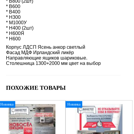
* В800 (2шт)
* В600
* В400
* Н300
* М1000У
* Н400 (2шт)
* Н600Я
* Н600
Корпус ЛДСП Ясень анкор светлый
Фасад МДФ Ирландский ликёр
Направляющие ящиков шариковые.
Столешница 1300+2000 мм цвет на выбор
ПОХОЖИЕ ТОВАРЫ
Новинка
Новинка