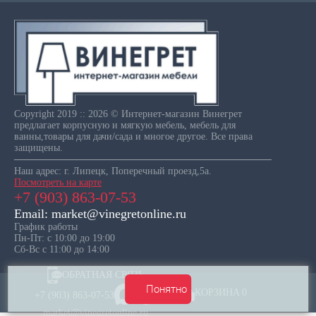
Copyright 2019 :: 2026 © Интернет-магазин Винегрет
предлагает корпусную и мягкую мебель, мебель для
ванны,товары для дачи/сада и многое другое. Все права
защищены.
Наш адрес: г. Липецк, Поперечный проезд,5а.
Посмотреть на карте
+7 (903) 863-07-53
Email: market@vinegretonline.ru
График работы
Пн-Пт: с 10:00 до 19:00
Сб-Вс с 11:00 до 14:00
ОБРАТНАЯ СВЯЗЬ
Понятно
КОРЗИНА
0
+7 (903) 863-07-53
market@vinegretonline.ru