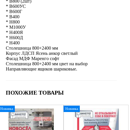
* В800 (2шт)
* В600УС
* В600Г
* В400
* Н800
* М1000У
* Н400Я
* Н600Д
* Н400
Столешница 800+2400 мм
Корпус ЛДСП Ясень анкор светлый
Фасад МДФ Маренго софт
Столешница 800+2400 мм цвет на выбор
Направляющие ящиков шариковые.
ПОХОЖИЕ ТОВАРЫ
Новинка
Новинка