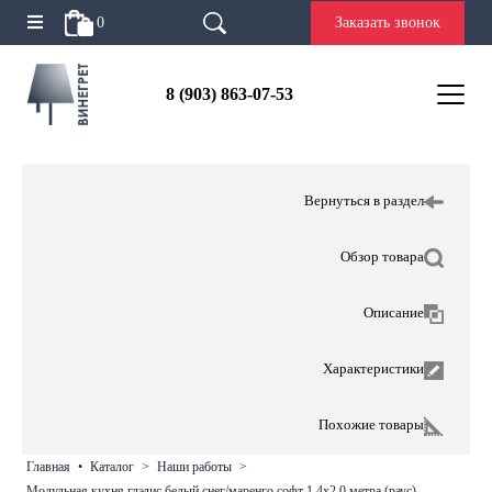
0
Заказать звонок
8 (903) 863-07-53
Вернуться в раздел
Обзор товара
Описание
Характеристики
Похожие товары
главная
•
каталог
>
наши работы
>
модульная кухня глэдис белый снег/маренго софт 1,4х2,0 метра (раус)