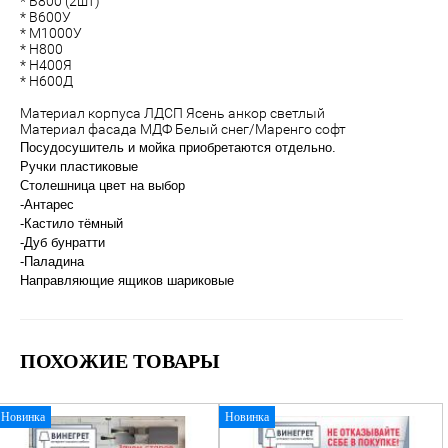
* В800 (2шт)
* В600У
* М1000У
* Н800
* Н400Я
* Н600Д
Материал корпуса ЛДСП Ясень анкор светлый
Материал фасада МДФ Белый снег/Маренго софт
Посудосушитель и мойка приобретаются отдельно.
Ручки пластиковые
Столешница цвет на выбор
-Антарес
-Кастило тёмный
-Дуб бунратти
-Паладина
Направляющие ящиков шариковые
ПОХОЖИЕ ТОВАРЫ
Новинка
Новинка