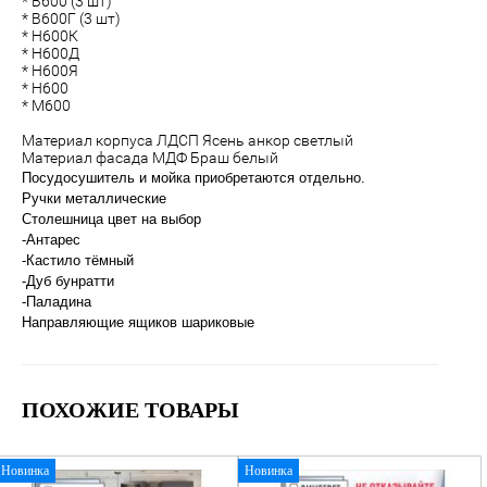
* В600 (3 шт)
* В600Г (3 шт)
* Н600К
* Н600Д
* Н600Я
* Н600
* М600
Материал корпуса ЛДСП Ясень анкор светлый
Материал фасада МДФ Браш белый
Посудосушитель и мойка приобретаются отдельно.
Ручки металлические
Столешница цвет на выбор
-Антарес
-Кастило тёмный
-Дуб бунратти
-Паладина
Направляющие ящиков шариковые
ПОХОЖИЕ ТОВАРЫ
Новинка
Новинка