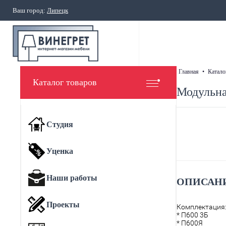
Ваш город:
Липецк
главная
•
катало
Каталог товаров
Модульна
Студия
Уценка
Наши работы
ОПИСАНИ
Проекты
Комплектация
* П600 3Б
* П600Я