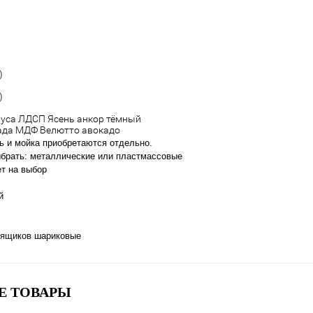
)
)
пуса ЛДСП Ясень анкор тёмный
ада МДФ Велютто авокадо
 и мойка приобретаются отдельно.
брать: металлические или пластмассовые
ет на выбор
й
ящиков шариковые
Е ТОВАРЫ