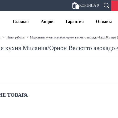
КОРЗИНА
0
Главная
Акции
Гарантия
Отзывы
г
>
наши работы
>
модульная кухня милания/орион велютто авокадо 4,2х3,0 метра (
я кухня Милания/Орион Велютто авокадо 4,
Е ТОВАРА
: