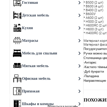
Гостиная
* В500 (2 шт)
* В600 (4 шт)
* В400 (2 шт)
* В600У
Детская мебель
* А600 (2 шт)
* Н500 (2 шт)
* Н600ЯС (2 шт
Кухня
* Н600 (3 шт)
* Н400ЯС (2 шт
Матрасы
Материал кор
Материал фас
Посудосушитель
Мебель для спальни
Ручки можно вы
Столешница цв
-Антарес
Мягкая мебель
-Кастило тёмны
-Дуб бунратти
-Паладина
Офисная мебель
Направляющие 
Прихожая
ПОХОЖИ
Шкафы и комоды
Вернуться в раздел