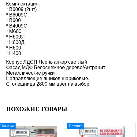
Комплектация:
* В6009 (2шт)
* В6009С
* В600
* В4009С
* М600
* Н600Я
* Н600Д
* Н600
* Н400
Корпус ЛДСП Ясень анкор светлый
Фасад МДФ Белоснежное дерево/Антрацит
Металлические ручки
Направляющие ящиков шариковые.
Столешница 2800 мм цвет на выбор.
ПОХОЖИЕ ТОВАРЫ
Новинка
Новинка