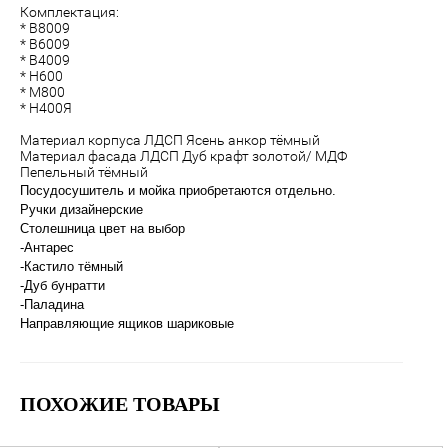
Комплектация:
* В8009
* В6009
* В4009
* Н600
* М800
* Н400Я
Материал корпуса ЛДСП Ясень анкор тёмный
Материал фасада ЛДСП Дуб крафт золотой/ МДФ
Пепельный тёмный
Посудосушитель и мойка приобретаются отдельно.
Ручки дизайнерские
Столешница цвет на выбор
-Антарес
-Кастило тёмный
-Дуб бунратти
-Паладина
Направляющие ящиков шариковые
ПОХОЖИЕ ТОВАРЫ