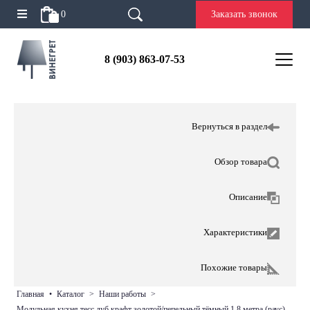
0
Заказать звонок
8 (903) 863-07-53
Вернуться в раздел
Обзор товара
Описание
Характеристики
Похожие товары
главная
•
каталог
>
наши работы
>
модульная кухня тесс дуб крафт золотой/пепельный тёмный 1,8 метра (раус)