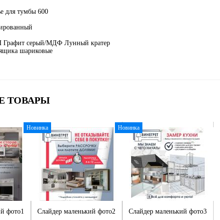
е для тумбы 600
нированный
 Графит серый/МДФ Лунный кратер
ящика шариковые
Е ТОВАРЫ
Новинка
Новинка
ий фото1
Слайдер маленький фото2
Слайдер маленький фото3