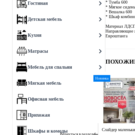
* Тумба 600
Гостиная
* Мягкое сидень
* Вешалка 600
* Шкаф комби
Детская мебель
Материал ЛДСП
Направляющие 
Кухня
Евроштанга
Матрасы
ПОХОЖИ
Мебель для спальни
Новинка
Мягкая мебель
Офисная мебель
Прихожая
Слайдер маленьк
Шкафы и комоды
Вернуться в раздел