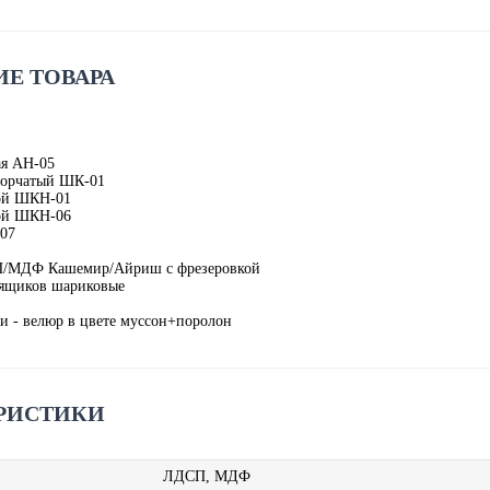
Е ТОВАРА
ая АН-05
ворчатый ШК-01
ой ШКН-01
ой ШКН-06
07
/МДФ Кашемир/Айриш с фрезеровкой
ящиков шариковые
и - велюр в цвете муссон+поролон
РИСТИКИ
ЛДСП, МДФ