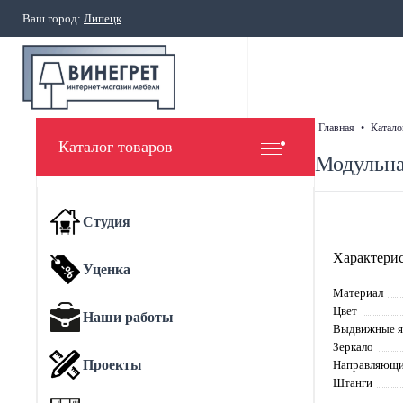
Ваш город:
Липецк
главная
•
катало
Каталог товаров
Модульна
Студия
Характерис
Уценка
Материал
Цвет
Наши работы
Выдвижные 
Зеркало
Проекты
Направляющи
Штанги