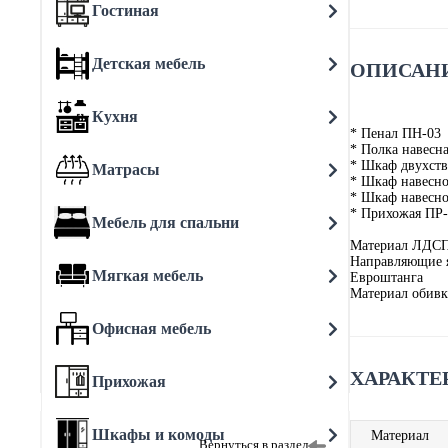
Гостиная
Детская мебель
ОПИСАНИ
Кухня
* Пенал ПН-03
* Полка навесн
* Шкаф двухст
Матрасы
* Шкаф навесн
* Шкаф навесн
* Прихожая ПР-
Мебель для спальни
Материал ЛДСП
Направляющие 
Мягкая мебель
Евроштанга
Материал обивк
Офисная мебель
ХАРАКТЕ
Прихожая
Шкафы и комоды
Материал
Вернуться в раздел