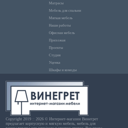
Матрасы
Мебель для спальни
Мягкая мебель
Наши работы
Офисная мебель
Прихожая
Проекты
Студия
Уценка
Шкафы и комоды
Copyright 2019 :: 2026 © Интернет-магазин Винегрет
предлагает корпусную и мягкую мебель, мебель для