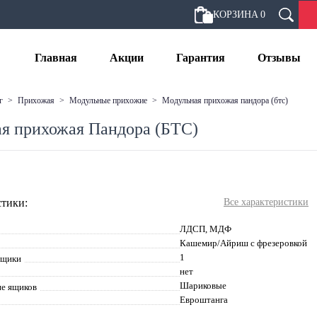
КОРЗИНА
0
Главная
Акции
Гарантия
Отзывы
г
>
прихожая
>
модульные прихожие
>
модульная прихожая пандора (бтс)
я прихожая Пандора (БТС)
тики:
Все характеристики
ЛДСП, МДФ
Кашемир/Айриш с фрезеровкой
1
ящики
нет
Шариковые
е ящиков
Евроштанга