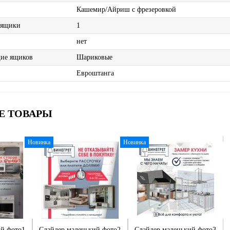
Кашемир/Айриш с фрезеровкой
 ящики
1
нет
ие ящиков
Шариковые
Евроштанга
Е ТОВАРЫ
Новинка
Новинка
ий фото1
Слайдер маленький фото2
Слайдер маленький фото3