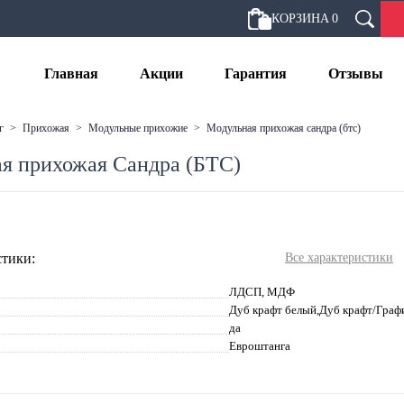
КОРЗИНА
0
Главная
Акции
Гарантия
Отзывы
г
>
прихожая
>
модульные прихожие
>
модульная прихожая сандра (бтс)
я прихожая Сандра (БТС)
тики:
Все характеристики
ЛДСП, МДФ
Дуб крафт белый,Дуб крафт/Гра
да
Евроштанга