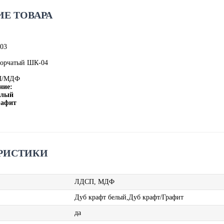
Е ТОВАРА
03
ворчатый ШК-04
П/МДФ
ние:
Белый
рафит
РИСТИКИ
ЛДСП, МДФ
Дуб крафт белый,Дуб крафт/Графит
да