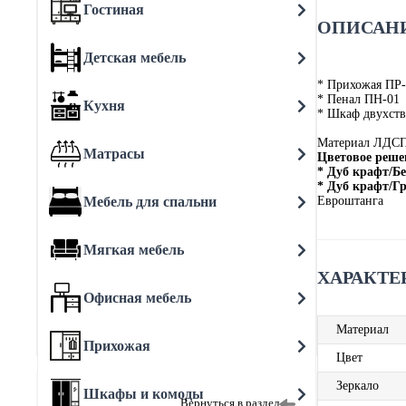
Гостиная
ОПИСАНИ
Детская мебель
* Прихожая ПР-
* Пенал ПН-01
Кухня
* Шкаф двухст
Материал ЛДС
Матрасы
Цветовое реше
* Дуб крафт/
* Дуб крафт/Г
Мебель для спальни
Евроштанга
Мягкая мебель
ХАРАКТЕ
Офисная мебель
Материал
Прихожая
Цвет
Зеркало
Шкафы и комоды
Вернуться в раздел