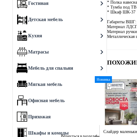
* Полка навесн
Гостиная
* Тумба под ТВ
* Шкаф ШК-37
Детская мебель
Габариты ВШГ:
Материал ЛДСП
Материал ручки
Кухня
Металлическая
Матрасы
ПОХОЖИ
Мебель для спальни
Новинка
Мягкая мебель
Офисная мебель
Прихожая
Слайдер маленьк
Шкафы и комоды
Вернуться в раздел