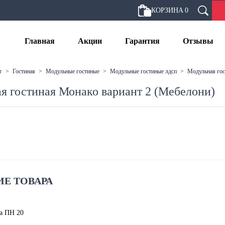
КОРЗИНА
0
Главная
Акции
Гарантия
Отзывы
г
>
гостиная
>
модульные гостиные
>
модульные гостиные лдсп
>
модульная го
я гостиная Монако вариант 2 (Мебелони)
Е ТОВАРА
а ПН 20