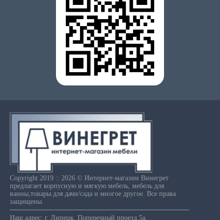
Copyright 2019 :: 2026 © Интернет-магазин Винегрет
предлагает корпусную и мягкую мебель, мебель для
ванны,товары для дачи/сада и многое другое. Все права
защищены.
Наш адрес: г. Липецк, Поперечный проезд,5а.