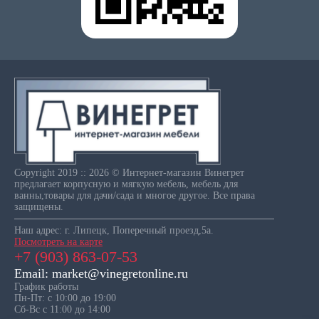
Copyright 2019 :: 2026 © Интернет-магазин Винегрет
предлагает корпусную и мягкую мебель, мебель для
ванны,товары для дачи/сада и многое другое. Все права
защищены.
Наш адрес: г. Липецк, Поперечный проезд,5а.
Посмотреть на карте
+7 (903) 863-07-53
Email: market@vinegretonline.ru
График работы
Пн-Пт: с 10:00 до 19:00
Сб-Вс с 11:00 до 14:00